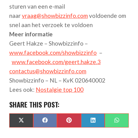
sturen van een e-mail
naar
vraag@showbizzinfo.com
voldoende om
snel aan het verzoek te voldoen
Meer informatie
Geert Hakze – Showbizzinfo –
www.facebook.com/showbizzinfo
–
www.facebook.com/geert.hakze.3
contactus@showbizzinfo.com
Showbizzinfo – NL – KvK 020640002
Lees ook:
Nostalgie top 100
SHARE THIS POST:
SHARE
SHARE
SHARE
SHARE
SHARE
X
FACEBOOK
PINTEREST
LINKEDIN
WHAT
ON
ON
ON
ON
ON
(TWITTER)