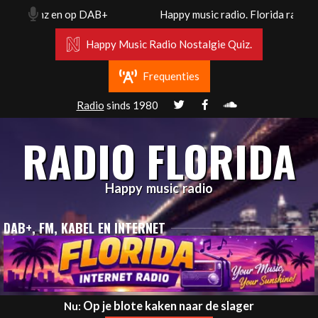
Skip
2.2 Mhz en op DAB+
Happy music radio. Florida radio Ro
to
content
Happy Music Radio Nostalgie Quiz.
Frequenties
Radio
sinds 1980
RADIO FLORIDA
Happy music radio
DAB+, FM, KABEL EN INTERNET
Primary
Op je blote kaken naar de slager
Nu: