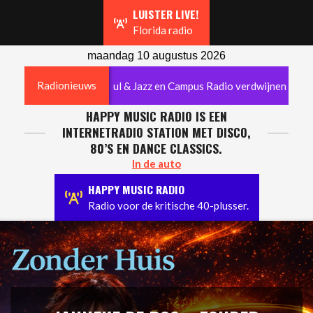
Navigation
LUISTER LIVE!
Menu
Florida radio
maandag 10 augustus 2026
Radionieuws
diogeschiedenis: Soul & Jazz en Campus Radio verdwijnen
HAPPY MUSIC RADIO IS EEN
INTERNETRADIO STATION MET DISCO,
80’S EN DANCE CLASSICS.
In de auto
HAPPY MUSIC RADIO
Radio voor de kritische 40-plusser.