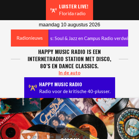
Navigation
LUISTER LIVE!
Menu
Florida radio
maandag 10 augustus 2026
Radionieuws
 radiogeschiedenis: Soul & Jazz en Campus Radio verdwijnen
HAPPY MUSIC RADIO IS EEN
INTERNETRADIO STATION MET DISCO,
80’S EN DANCE CLASSICS.
In de auto
HAPPY MUSIC RADIO
Radio voor de kritische 40-plusser.