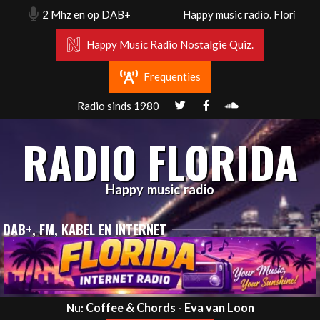
Skip
102.2 Mhz en op DAB+
Happy music radio. Florida radio 
to
content
Happy Music Radio Nostalgie Quiz.
Frequenties
Radio
sinds 1980
RADIO FLORIDA
Happy music radio
DAB+, FM, KABEL EN INTERNET
Primary
Coffee & Chords - Eva van Loon
Nu: