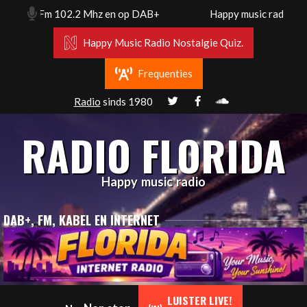
Skip
dam. Fm 102.2 Mhz en op DAB+
Happy music radio. Florid
to
content
Happy Music Radio Nostalgie Quiz.
Frequenties
Radio
sinds 1980
RADIO FLORIDA
Happy music radio
DAB+, FM, KABEL EN INTERNET
Primary
LUISTER LIVE!