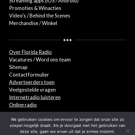
Streaming apps (iOS / Android)
Promoties & Winacties
Video’s / Behind the Scenes
Merchandise / Winkel
+++
Over Florida Radio
Vacatures / Word ons team
Sitemap
Contactformulier
Adverteerders toen
Veelgestelde vragen
Internetradio luisteren
Online radio
© 2026 Florida Radio. Alle rechten voorbehouden.
We gebruiken cookies om ervoor te zorgen dat onze site zo
soepel mogelijk draait. Als je doorgaat met het gebruiken van
deze site, gaan we ervan uit dat je ermee instemt.