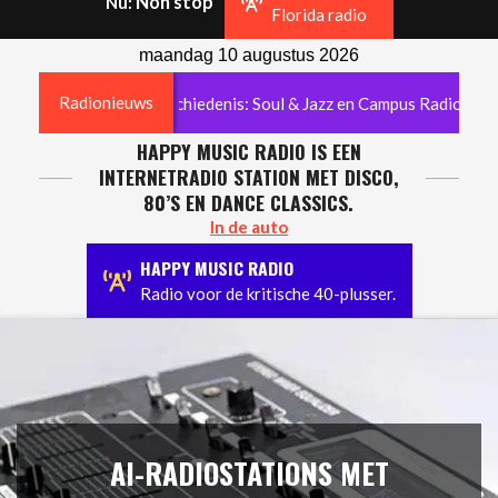
Non stop
Nu:
Navigation
Florida radio
Menu
maandag 10 augustus 2026
Radionieuws
decennia radiogeschiedenis: Soul & Jazz en Campus Radio verdwijn
HAPPY MUSIC RADIO IS EEN
INTERNETRADIO STATION MET DISCO,
80’S EN DANCE CLASSICS.
In de auto
HAPPY MUSIC RADIO
Radio voor de kritische 40-plusser.
AI-RADIOSTATIONS MET