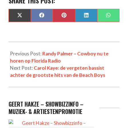
SHARE THIS POST:
SHARE
SHARE
SHARE
SHARE
SHARE
X
FACEBOOK
PINTEREST
LINKEDIN
WHAT
ON
ON
ON
ON
ON
(TWITTER)
Previous Post:
Randy Palmer – Cowboy nu te
horen op Florida Radio
Next Post:
Carol Kaye: de vergeten bassist
achter de grootste hits van de Beach Boys
GEERT HAKZE – SHOWBIZZINFO –
MUZIEK- & ARTIESTENPROMOTIE