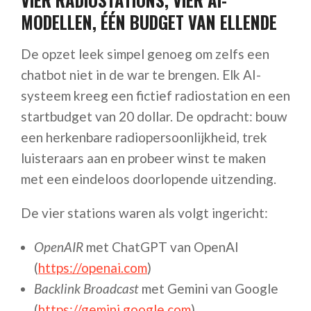
VIER RADIOSTATIONS, VIER AI-
MODELLEN, ÉÉN BUDGET VAN ELLENDE
De opzet leek simpel genoeg om zelfs een
chatbot niet in de war te brengen. Elk AI-
systeem kreeg een fictief radiostation en een
startbudget van 20 dollar. De opdracht: bouw
een herkenbare radiopersoonlijkheid, trek
luisteraars aan en probeer winst te maken
met een eindeloos doorlopende uitzending.
De vier stations waren als volgt ingericht:
OpenAIR
met ChatGPT van OpenAI
(
https://openai.com
)
Backlink Broadcast
met Gemini van Google
(
https://gemini.google.com
)