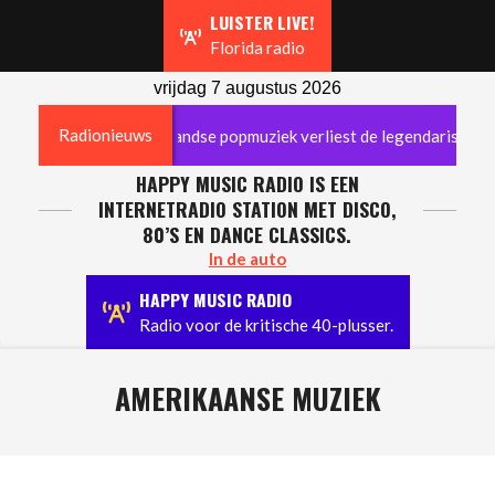
Navigation
LUISTER LIVE!
Menu
Florida radio
vrijdag 7 augustus 2026
Radionieuws
 overleden: Nederlandse popmuziek verliest de legendarische stem 
HAPPY MUSIC RADIO IS EEN
INTERNETRADIO STATION MET DISCO,
80’S EN DANCE CLASSICS.
In de auto
HAPPY MUSIC RADIO
Radio voor de kritische 40-plusser.
AMERIKAANSE MUZIEK