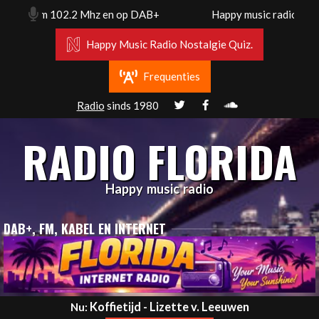
Skip
rdam. Fm 102.2 Mhz en op DAB+
Happy music radio. Flori
to
content
Happy Music Radio Nostalgie Quiz.
Frequenties
Radio
sinds 1980
RADIO FLORIDA
Happy music radio
DAB+, FM, KABEL EN INTERNET
Primary
Koffietijd - Lizette v. Leeuwen
Nu: