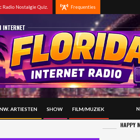
Rotterdam. Fm 102.2 Mhz en op DAB+
 Radio Nostalgie Quiz.
Frequenties
N INTERNET
NW. ARTIESTEN
SHOW
FILM/MUZIEK
N
HAPPY M