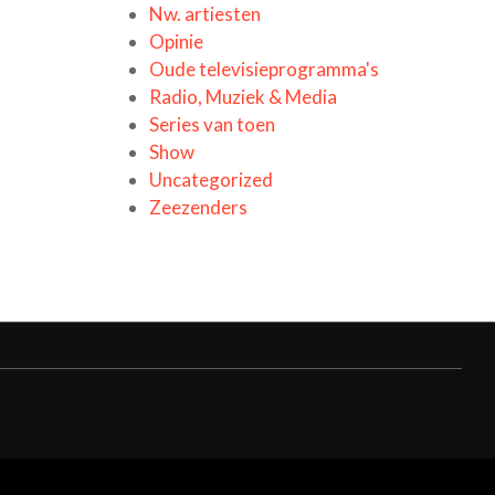
Nw. artiesten
Opinie
Oude televisieprogramma's
Radio, Muziek & Media
Series van toen
Show
Uncategorized
Zeezenders