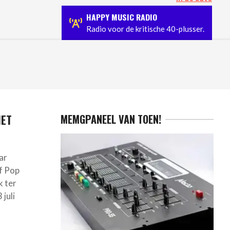
app.
Jerney Kaagman overleden: Nederlandse popmuziek 
HAPPY MUSIC RADIO
Radio voor de kritische 40-plusser.
HET
MEMGPANEEL VAN TOEN!
ar
f Pop
k ter
juli