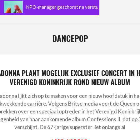
NPO-manager geschorst na versturen van ‘pik-foto’ in groeps
DANCEPOP
DONNA PLANT MOGELIJK EXCLUSIEF CONCERT IN 
VERENIGD KONINKRIJK ROND NIEUW ALBUM
donna lijkt zich op te maken voor een nieuw hoofdstuk in ha
kwekkende carrière. Volgens Britse media voert de Queen o
rekken over een speciaal optreden in het Verenigd Koninkrij
genheid van haar aankomende album Confessions II, dat op 3 
verschijnt. De 67-jarige superster liet onlangs al