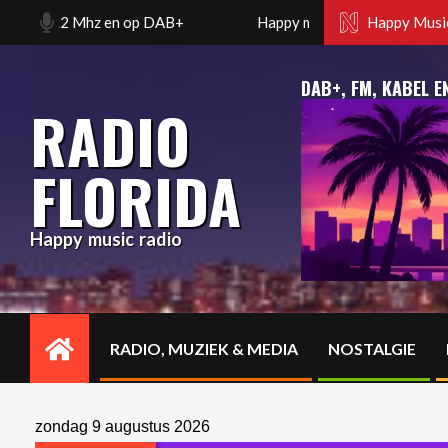
Skip
102.2 Mhz en op DAB+
Happy music radio. Florida radio 
Happy Music
to
content
DAB+, FM, KABEL E
RADIO
FLORIDA
Happy music radio
RADIO, MUZIEK & MEDIA
NOSTALGIE
Primary
Navigation
Menu
zondag 9 augustus 2026