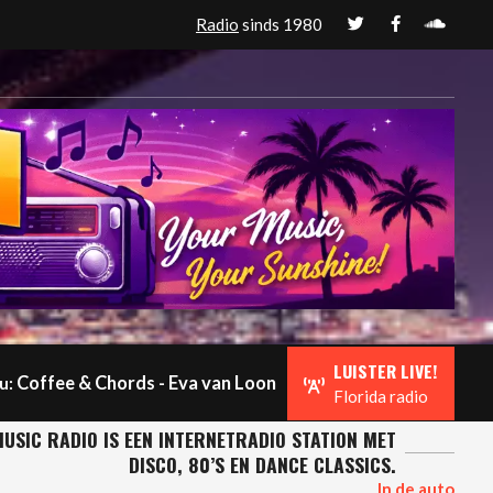
Radio
sinds 1980
LUISTER LIVE!
Coffee & Chords - Eva van Loon
u:
Florida radio
USIC RADIO IS EEN INTERNETRADIO STATION MET
DISCO, 80’S EN DANCE CLASSICS.
In de auto