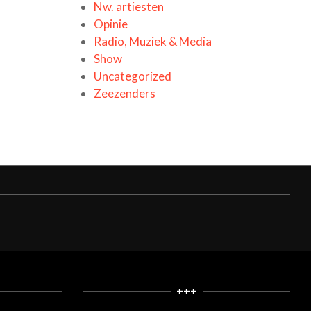
Nw. artiesten
Opinie
Radio, Muziek & Media
Show
Uncategorized
Zeezenders
+++