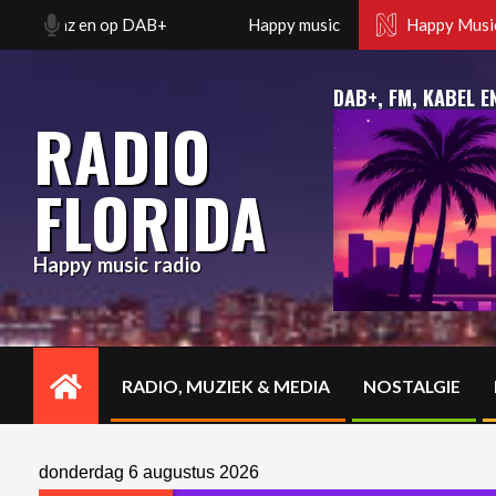
Skip
Mhz en op DAB+
Happy music radio. Florida radio Rotter
Happy Music
to
content
DAB+, FM, KABEL E
RADIO
FLORIDA
Happy music radio
RADIO, MUZIEK & MEDIA
NOSTALGIE
Primary
Navigation
Menu
donderdag 6 augustus 2026