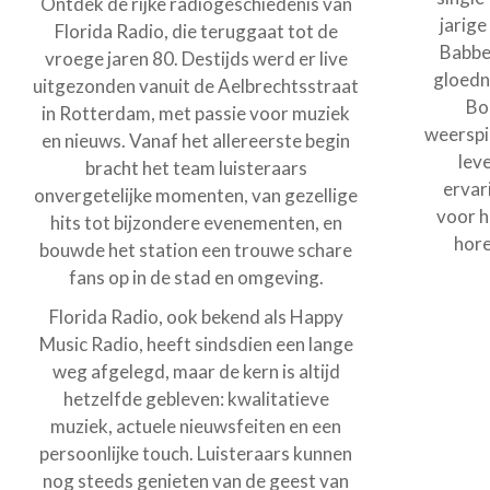
Ontdek de rijke radiogeschiedenis van
jarige
Florida Radio, die teruggaat tot de
Babbe
vroege jaren 80. Destijds werd er live
gloedn
uitgezonden vanuit de Aelbrechtsstraat
Bo
in Rotterdam, met passie voor muziek
weerspie
en nieuws. Vanaf het allereerste begin
leve
bracht het team luisteraars
ervar
onvergetelijke momenten, van gezellige
voor h
hits tot bijzondere evenementen, en
hore
bouwde het station een trouwe schare
fans op in de stad en omgeving.
Florida Radio, ook bekend als Happy
Music Radio, heeft sindsdien een lange
weg afgelegd, maar de kern is altijd
hetzelfde gebleven: kwalitatieve
muziek, actuele nieuwsfeiten en een
persoonlijke touch. Luisteraars kunnen
nog steeds genieten van de geest van