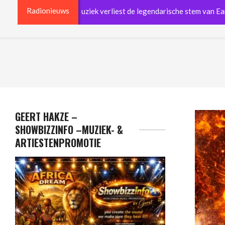
Radionieuws
erlandse popmuziek verliest de legendarische stem van Earth & Fi
GEERT HAKZE –
SHOWBIZZINFO –MUZIEK- &
ARTIESTENPROMOTIE