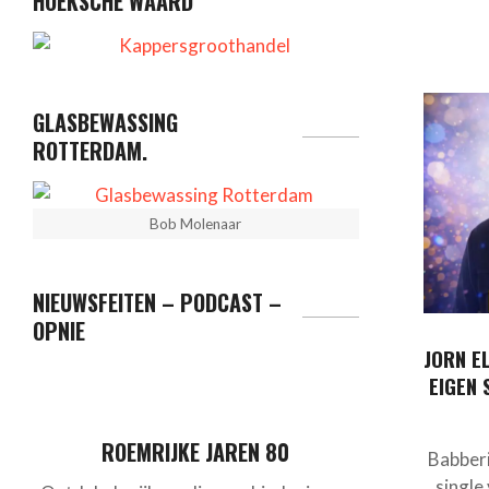
HOEKSCHE WAARD
GLASBEWASSING
ROTTERDAM.
Bob Molenaar
NIEUWSFEITEN – PODCAST –
OPNIE
JORN E
EIGEN 
ROEMRIJKE JAREN 80
Babberi
single