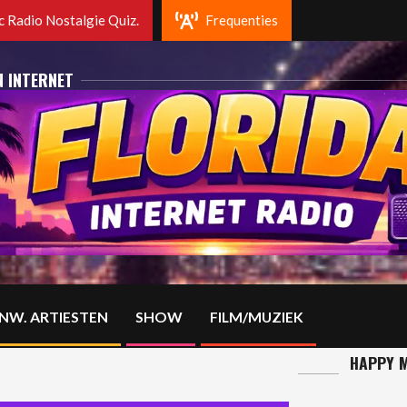
dam. Fm 102.2 Mhz en op DAB+
 Radio Nostalgie Quiz.
Frequenties
N INTERNET
NW. ARTIESTEN
SHOW
FILM/MUZIEK
HAPPY M