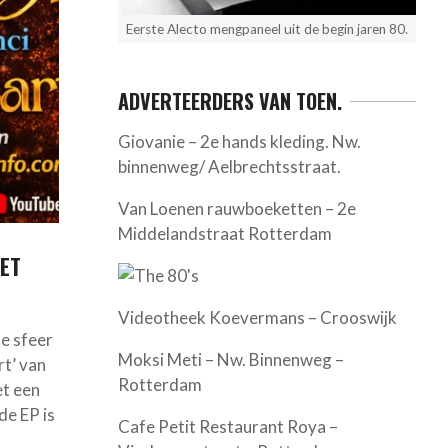
Eerste Alecto mengpaneel uit de begin jaren 80.
ADVERTEERDERS VAN TOEN.
Giovanie – 2e hands kleding. Nw.
binnenweg/ Aelbrechtsstraat.
Van Loenen rauwboeketten – 2e
Middelandstraat Rotterdam
MET
Videotheek Koevermans – Crooswijk
he sfeer
Moksi Meti – Nw. Binnenweg –
rt’ van
Rotterdam
et een
de EP is
Cafe Petit Restaurant Roya –