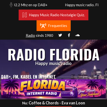
Skip
. Fm 102.2 Mhz en op DAB+
Happy music radio. Florida ra
to
content
Happy Music Radio Nostalgie Quiz.
Frequenties
Radio
sinds 1980
RADIO FLORIDA
Happy music radio
DAB+, FM, KABEL EN INTERNET
Primary
Coffee & Chords - Eva van Loon
Nu: