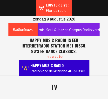
Navigation
LUISTER LIVE!
Menu
Florida radio
zondag 9 augustus 2026
Radionieuws
nnia radiogeschiedenis: Soul & Jazz en Campus Radio verdwijnen
HAPPY MUSIC RADIO IS EEN
INTERNETRADIO STATION MET DISCO,
80’S EN DANCE CLASSICS.
In de auto
HAPPY MUSIC RADIO
Radio voor de kritische 40-plusser.
TV