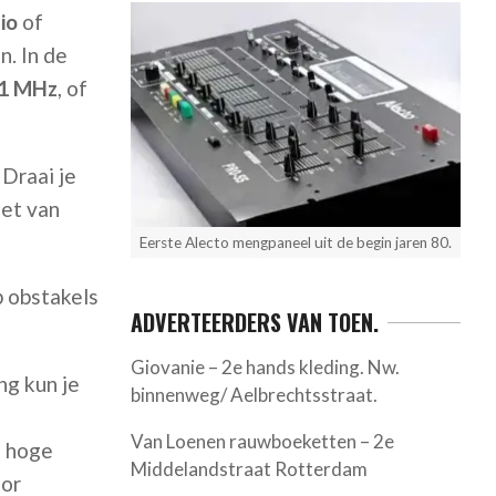
io
of
n. In de
.1 MHz
, of
. Draai je
iet van
Eerste Alecto mengpaneel uit de begin jaren 80.
p obstakels
ADVERTEERDERS VAN TOEN.
Giovanie – 2e hands kleding. Nw.
ng kun je
binnenweg/ Aelbrechtsstraat.
Van Loenen rauwboeketten – 2e
n hoge
Middelandstraat Rotterdam
oor