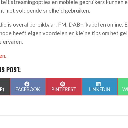
teit streamingopties en mobiele gebruikers kunnen e
t met voldoende snelheid gebruiken.
dio is overal bereikbaar: FM, DAB+, kabel en online. E
hode heeft eigen voordelen en kleine tips om het gel
e ervaren.
en.
IS POST:
HARE
SHARE
SHARE
SHARE
N
ON
ON
ON
R)
FACEBOOK
PINTEREST
LINKEDIN
W