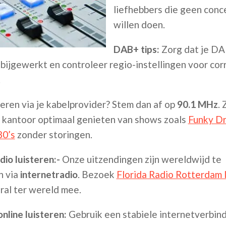
liefhebbers die geen conc
willen doen.
DAB+ tips:
Zorg dat je DA
s bijgewerkt en controleer regio-instellingen voor cor
.
steren via je kabelprovider? Stem dan af op
90.1 MHz
. 
p kantoor optimaal genieten van shows zoals
Funky Dr
80’s
zonder storingen.
dio luisteren:-
Onze uitzendingen zijn wereldwijd te
n via
internetradio
. Bezoek
Florida Radio Rotterdam 
eral ter wereld mee.
nline luisteren:
Gebruik een stabiele internetverbind