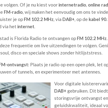
e volgen. Of je nu kiest voor
internetradio
,
online rad
le
FM-radio
, wij maken het eenvoudig om ons te vinde
uister je op
FM 102.2 MHz
, via
DAB+
, op de
kabel 90
 via het
internet
.
stad is Florida Radio te ontvangen op
FM 102.2 MHz
 deze frequentie om live uitzendingen te volgen. Gen
soul, disco en speciale shows zonder hitlijststress.
 FM-ontvangst:
Plaats je radio op een open plek, let o
uwen of tunnels, en experimenteer met antennes.
Voor digitale luisterervari
DAB+
gebruiken. Dit biedt
storingsvrije ontvangst e
geluidskwaliteit, ideaal v