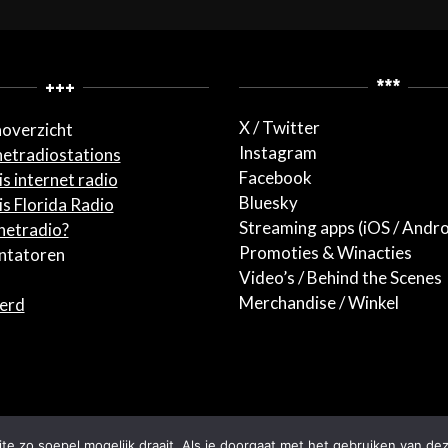
+++
***
X / Twitter
overzicht
Instagram
netradiostations
Facebook
s internet radio
Bluesky
s Florida Radio
Streaming apps (iOS / Andro
rnetradio?
Promoties & Winacties
entatoren
Video’s / Behind the Scenes
Merchandise / Winkel
terd
e zo soepel mogelijk draait. Als je doorgaat met het gebruiken van dez
Designed using
Unos
. Powered by
WordPress
.