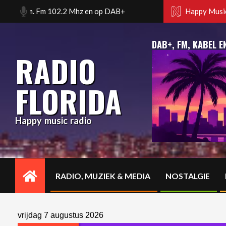
Skip
rdam. Fm 102.2 Mhz en op DAB+
Happy music radio. Flori
Happy Music
to
content
DAB+, FM, KABEL E
RADIO
FLORIDA
Happy music radio
RADIO, MUZIEK & MEDIA
NOSTALGIE
Primary
Navigation
Menu
vrijdag 7 augustus 2026