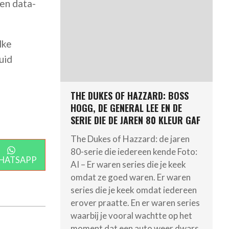
en data-
lke
uid
THE DUKES OF HAZZARD: BOSS
HOGG, DE GENERAL LEE EN DE
SERIE DIE DE JAREN 80 KLEUR GAF
The Dukes of Hazzard: de jaren
SHARE
80-serie die iedereen kende Foto:
ON
HATSAPP
AI – Er waren series die je keek
omdat ze goed waren. Er waren
series die je keek omdat iedereen
erover praatte. En er waren series
waarbij je vooral wachtte op het
moment dat een auto weer dwars