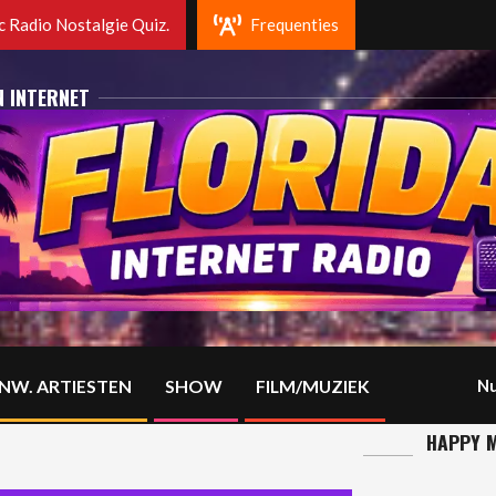
da radio Rotterdam. Fm 102.2 Mhz en op DAB+
 Radio Nostalgie Quiz.
Frequenties
N INTERNET
NW. ARTIESTEN
SHOW
FILM/MUZIEK
Nu
HAPPY M