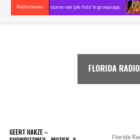
Radionieuws
schorst na versturen van ‘pik-foto’ in groepsapp.
Jer
FLORIDA RADIO 
GEERT HAKZE –
Florida Ra