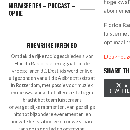
hoge kwali
NIEUWSFEITEN – PODCAST –
abonnemen
OPNIE
Florida Ra
luistermet
optimaal t
ROEMRIJKE JAREN 80
Ontdek de rijke radiogeschiedenis van
Deugneuz
Florida Radio, die teruggaat tot de
SHARE TH
vroege jaren 80. Destijds werd er live
uitgezonden vanuit de Aelbrechtsstraat
S
in Rotterdam, met passie voor muziek
X
O
(TWITTE
en nieuws. Vanaf het allereerste begin
bracht het team luisteraars
onvergetelijke momenten, van gezellige
hits tot bijzondere evenementen, en
bouwde het station een trouwe schare
fans op in de stad en omgeving.