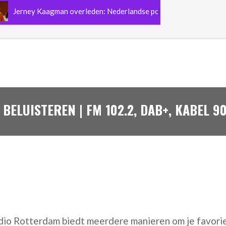
ney Kaagman overleden: Nederlandse popmuziek verliest de legenda
BELUISTEREN | FM 102.2, DAB+, KABEL 9
dio Rotterdam biedt meerdere manieren om je favori