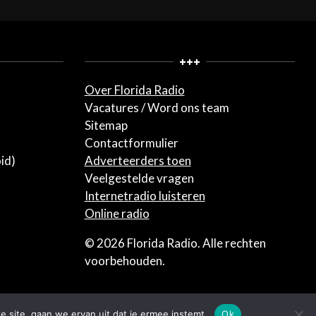
+++
Over Florida Radio
Vacatures / Word ons team
Sitemap
Contactformulier
id)
Adverteerders toen
Veelgestelde vragen
Internetradio luisteren
Online radio
© 2026 Florida Radio. Alle rechten
voorbehouden.
e site, gaan we ervan uit dat je ermee instemt.
Ok