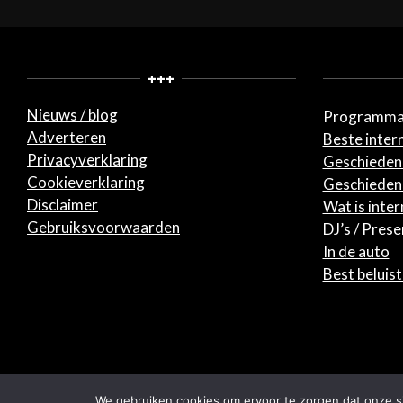
+++
Nieuws / blog
Programma
Adverteren
Beste inter
Privacyverklaring
Geschiedeni
Cookieverklaring
Geschiedeni
Disclaimer
Wat is inte
Gebruiksvoorwaarden
DJ’s / Pres
In de auto
Best beluis
We gebruiken cookies om ervoor te zorgen dat onze sit