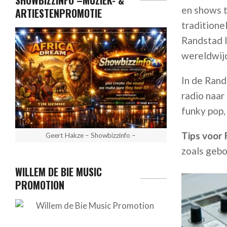
SHOWBIZZINFO –MUZIEK- &
en shows t
ARTIESTENPROMOTIE
traditione
Randstad l
wereldwijd
In de Rand
radio naar
funky pop, 
Tips voor
Geert Hakze – Showbizzinfo –
zoals gebo
WILLEM DE BIE MUSIC
PROMOTION