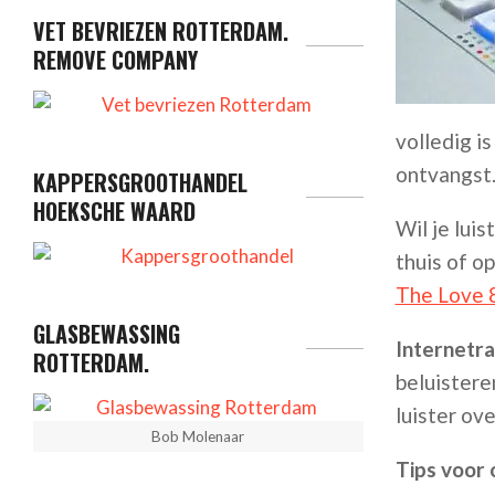
VET BEVRIEZEN ROTTERDAM.
REMOVE COMPANY
volledig i
ontvangst
KAPPERSGROOTHANDEL
HOEKSCHE WAARD
Wil je lui
thuis of o
The Love 
GLASBEWASSING
Internetra
ROTTERDAM.
beluistere
luister ov
Bob Molenaar
Tips voor o