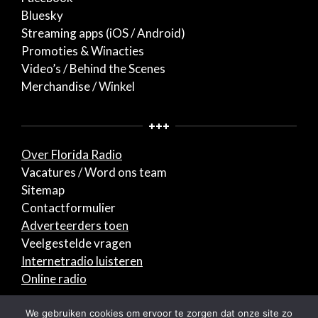
Bluesky
Streaming apps (iOS / Android)
Promoties & Winacties
Video’s / Behind the Scenes
Merchandise / Winkel
+++
Over Florida Radio
Vacatures / Word ons team
Sitemap
Contactformulier
Adverteerders toen
Veelgestelde vragen
Internetradio luisteren
Online radio
© 2026 Florida Radio. Alle rechten voorbehouden.
We gebruiken cookies om ervoor te zorgen dat onze site zo