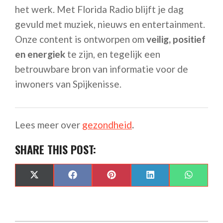
het werk. Met Florida Radio blijft je dag
gevuld met muziek, nieuws en entertainment.
Onze content is ontworpen om
veilig, positief
en energiek
te zijn, en tegelijk een
betrouwbare bron van informatie voor de
inwoners van Spijkenisse.
Lees meer over
gezondheid
.
SHARE THIS POST:
SHARE
SHARE
SHARE
SHARE
SHARE
X
FACEBOOK
PINTEREST
LINKEDIN
WHAT
ON
ON
ON
ON
ON
(TWITTER)