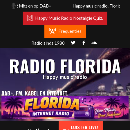
Skip
 102.2 Mhz en op DAB+
Happy music radio. Florida radio 
to
content
Happy Music Radio Nostalgie Quiz.
Frequenties
Radio
sinds 1980
RADIO FLORIDA
Happy music radio
DAB+, FM, KABEL EN INTERNET
Primary
LUISTER LIVE!