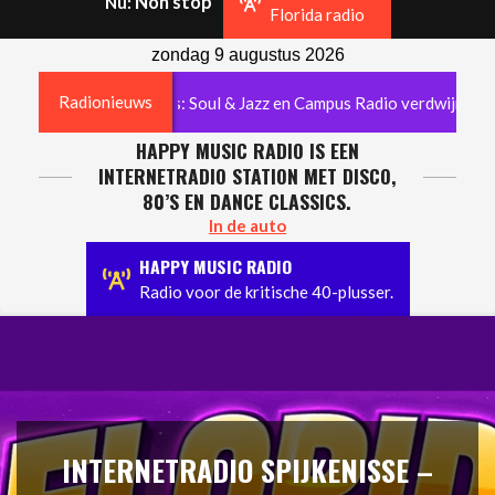
Non stop
Nu:
Navigation
Florida radio
Menu
zondag 9 augustus 2026
Radionieuws
 radiogeschiedenis: Soul & Jazz en Campus Radio verdwijnen
HAPPY MUSIC RADIO IS EEN
INTERNETRADIO STATION MET DISCO,
80’S EN DANCE CLASSICS.
In de auto
HAPPY MUSIC RADIO
Radio voor de kritische 40-plusser.
INTERNETRADIO SPIJKENISSE –