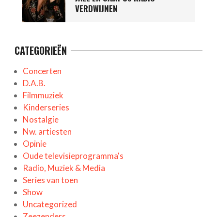
VERDWIJNEN
CATEGORIEËN
Concerten
D.A.B.
Filmmuziek
Kinderseries
Nostalgie
Nw. artiesten
Opinie
Oude televisieprogramma's
Radio, Muziek & Media
Series van toen
Show
Uncategorized
Zeezenders