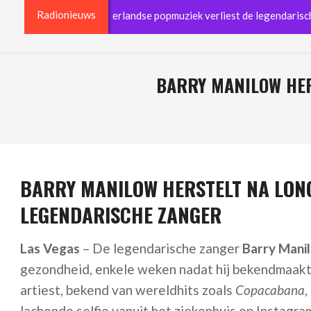
Radionieuws
 overleden: Nederlandse popmuziek verliest de legendarische stem 
BARRY MANILOW HER
BARRY MANILOW HERSTELT NA LONG
LEGENDARISCHE ZANGER
Las Vegas
– De legendarische zanger
Barry Mani
gezondheid, enkele weken nadat hij bekendmaakt
artiest, bekend van wereldhits zoals
Copacabana
,
lachende selfie vanuit het ziekenhuis op Instagram