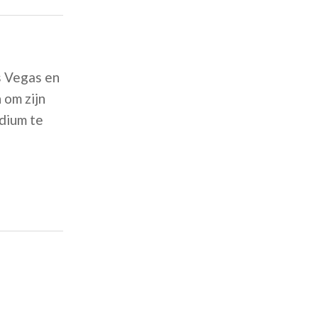
s Vegas en
 om zijn
odium te