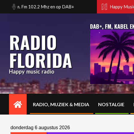
Skip
dam. Fm 102.2 Mhz en op DAB+
Happy music radio. Florid
Happy Music
to
content
DAB+, FM, KABEL E
RADIO
FLORIDA
Happy music radio
RADIO, MUZIEK & MEDIA
NOSTALGIE
Primary
Navigation
Menu
donderdag 6 augustus 2026