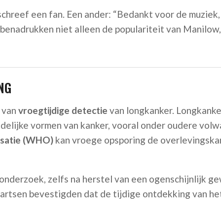
 schreef een fan. Een ander: “Bedankt voor de muziek
 benadrukken niet alleen de populariteit van Manilow
NG
g van
vroegtijdige detectie
van longkanker. Longkanker
elijke vormen van kanker, vooral onder oudere volw
isatie (WHO)
kan vroege opsporing de overlevingsk
onderzoek, zelfs na herstel van een ogenschijnlijk g
jn artsen bevestigden dat de tijdige ontdekking van h