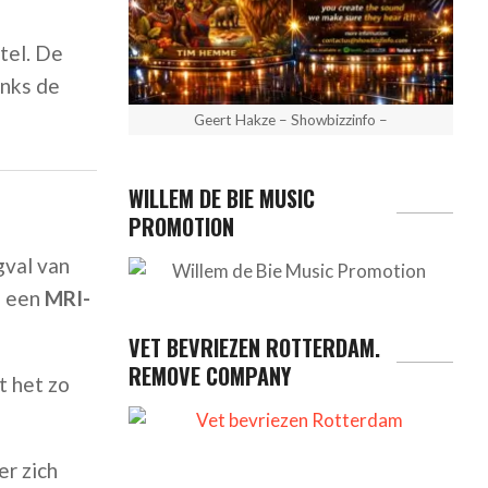
tel. De
anks de
Geert Hakze – Showbizzinfo –
WILLEM DE BIE MUSIC
PROMOTION
gval van
ts een
MRI-
VET BEVRIEZEN ROTTERDAM.
REMOVE COMPANY
t het zo
er zich