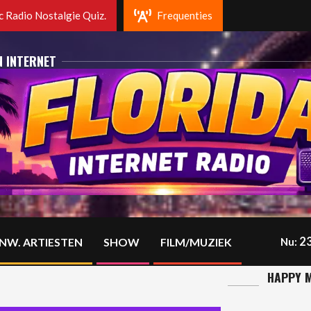
a radio Rotterdam. Fm 102.2 Mhz en op DAB+
 Radio Nostalgie Quiz.
Frequenties
N INTERNET
23
NW. ARTIESTEN
SHOW
FILM/MUZIEK
Nu:
HAPPY M