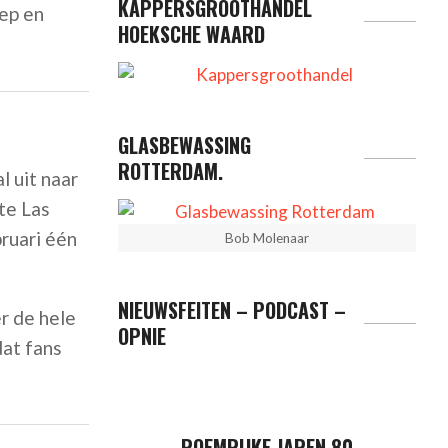
KAPPERSGROOTHANDEL
oep en
HOEKSCHE WAARD
GLASBEWASSING
ROTTERDAM.
l uit naar
te Las
ruari één
Bob Molenaar
NIEUWSFEITEN – PODCAST –
r de hele
OPNIE
dat fans
ROEMRIJKE JAREN 80