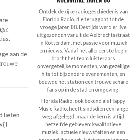
Ontdek de rijke radiogeschiedenis van
Florida Radio, die teruggaat tot de
bare
vroege jaren 80. Destijds werd er live
agic
uitgezonden vanuit de Aelbrechtsstraat
ies.
in Rotterdam, met passie voor muziek
en nieuws. Vanaf het allereerste begin
age aan de
bracht het team luisteraars
 trouwe
onvergetelijke momenten, van gezellige
hits tot bijzondere evenementen, en
bouwde het station een trouwe schare
fans op in de stad en omgeving.
Florida Radio, ook bekend als Happy
Music Radio, heeft sindsdien een lange
d lieten
weg afgelegd, maar de kern is altijd
ijl
hetzelfde gebleven: kwalitatieve
muziek, actuele nieuwsfeiten en een
persoonlijke touch. Luisteraars kunnen