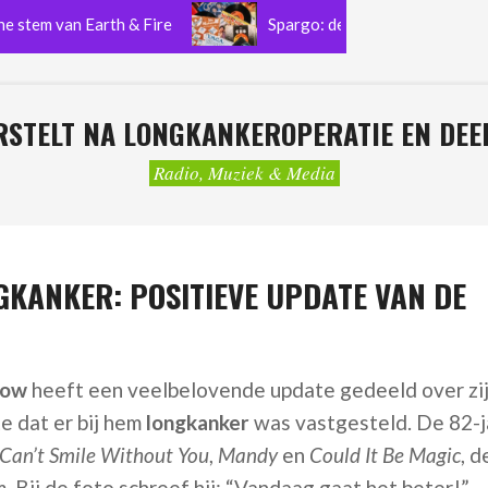
van Earth & Fire
Spargo: de Nederlandse funkband die no
STELT NA LONGKANKEROPERATIE EN DEEL
Radio, Muziek & Media
KANKER: POSITIEVE UPDATE VAN DE
low
heeft een veelbelovende update gedeeld over zi
e dat er bij hem
longkanker
was vastgesteld. De 82-j
Can’t Smile Without You
,
Mandy
en
Could It Be Magic
, 
. Bij de foto schreef hij: “Vandaag gaat het beter!”