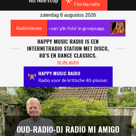
Non stop
Nu:
Navigation
Florida radio
Menu
zaterdag 8 augustus 2026
Radionieuws
orst na versturen van ‘pik-foto’ in groepsapp.
Jerney
HAPPY MUSIC RADIO IS EEN
INTERNETRADIO STATION MET DISCO,
80’S EN DANCE CLASSICS.
In de auto
HAPPY MUSIC RADIO
Radio voor de kritische 40-plusser.
OUD-RADIO-DJ RADIO MI AMIGO