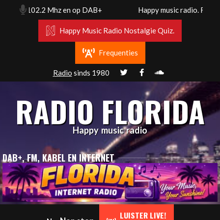
Skip
m. Fm 102.2 Mhz en op DAB+
Happy music radio. Florida 
to
content
Happy Music Radio Nostalgie Quiz.
Frequenties
Radio
sinds 1980
RADIO FLORIDA
Happy music radio
DAB+, FM, KABEL EN INTERNET
Primary
LUISTER LIVE!