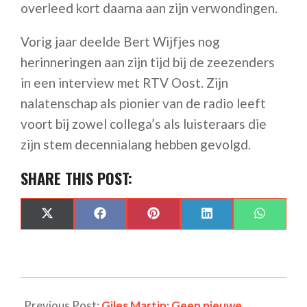
overleed kort daarna aan zijn verwondingen.
Vorig jaar deelde Bert Wijfjes nog
herinneringen aan zijn tijd bij de zeezenders
in een interview met RTV Oost. Zijn
nalatenschap als pionier van de radio leeft
voort bij zowel collega’s als luisteraars die
zijn stem decennialang hebben gevolgd.
SHARE THIS POST:
SHARE
SHARE
SHARE
SHARE
SHARE
X
FACEBOOK
PINTEREST
LINKEDIN
WHAT
ON
ON
ON
ON
ON
(TWITTER)
Previous Post:
Giles Martin: Geen nieuwe