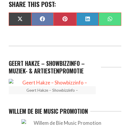
SHARE THIS POST:
SHARE
SHARE
SHARE
SHARE
SHARE
X
FACEBOOK
PINTEREST
LINKEDIN
WHAT
ON
ON
ON
ON
ON
(TWITTER)
GEERT HAKZE – SHOWBIZZINFO –
MUZIEK- & ARTIESTENPROMOTIE
Geert Hakze – Showbizzinfo –
WILLEM DE BIE MUSIC PROMOTION