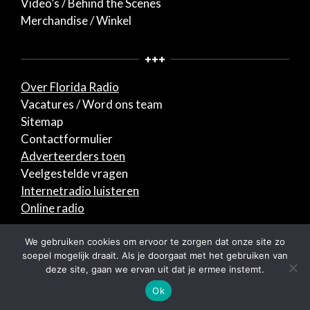
Video’s / Behind the Scenes
Merchandise / Winkel
+++
Over Florida Radio
Vacatures / Word ons team
Sitemap
Contactformulier
Adverteerders toen
Veelgestelde vragen
Internetradio luisteren
Online radio
© 2026 Florida Radio. Alle rechten voorbehouden.
We gebruiken cookies om ervoor te zorgen dat onze site zo
soepel mogelijk draait. Als je doorgaat met het gebruiken van
deze site, gaan we ervan uit dat je ermee instemt.
Designed using
Unos
. Powered by
WordPress
.
Ok