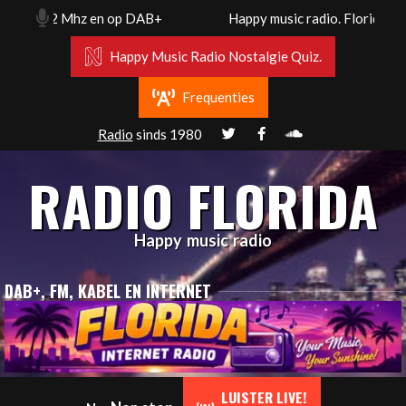
Skip
 102.2 Mhz en op DAB+
Happy music radio. Florida radio 
to
content
Happy Music Radio Nostalgie Quiz.
Frequenties
Radio
sinds 1980
RADIO FLORIDA
Happy music radio
DAB+, FM, KABEL EN INTERNET
Primary
LUISTER LIVE!