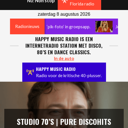
Non stop
Nu:
Navigation
Florida radio
Menu
zaterdag 8 augustus 2026
Radionieuws
na versturen van ‘pik-foto’ in groepsapp.
Jerney Kaag
HAPPY MUSIC RADIO IS EEN
INTERNETRADIO STATION MET DISCO,
80’S EN DANCE CLASSICS.
In de auto
HAPPY MUSIC RADIO
Radio voor de kritische 40-plusser.
STUDIO 70’S | PURE DISCOHITS