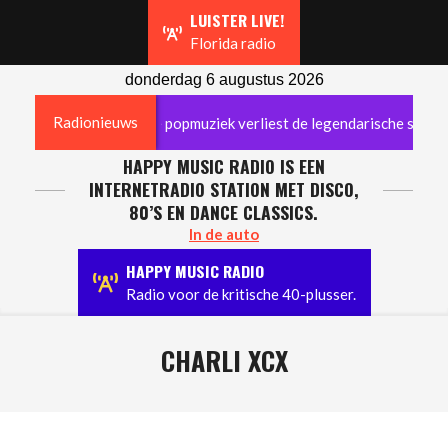
Navigation
LUISTER LIVE!
Menu
Florida radio
donderdag 6 augustus 2026
Radionieuws
leden: Nederlandse popmuziek verliest de legendarische stem van E
HAPPY MUSIC RADIO IS EEN
INTERNETRADIO STATION MET DISCO,
80’S EN DANCE CLASSICS.
In de auto
HAPPY MUSIC RADIO
Radio voor de kritische 40-plusser.
CHARLI XCX