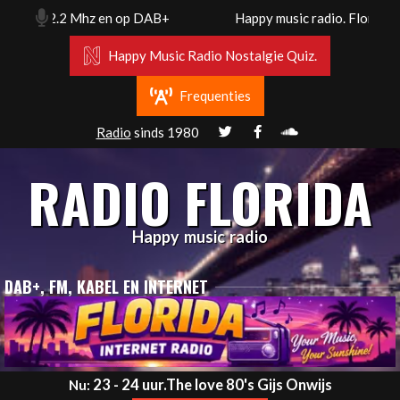
Skip
 Fm 102.2 Mhz en op DAB+
Happy music radio. Florida ra
to
content
Happy Music Radio Nostalgie Quiz.
Frequenties
Radio
sinds 1980
RADIO FLORIDA
Happy music radio
DAB+, FM, KABEL EN INTERNET
Primary
23 - 24 uur.The love 80's Gijs Onwijs
Nu: