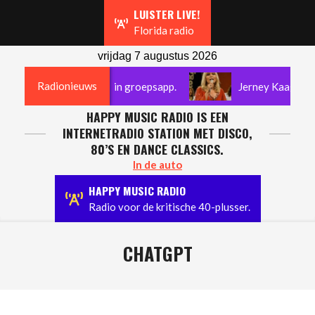
Navigation
LUISTER LIVE!
Menu
Florida radio
vrijdag 7 augustus 2026
Radionieuws
ren van ‘pik-foto’ in groepsapp.
Jerney Kaagman overl
HAPPY MUSIC RADIO IS EEN
INTERNETRADIO STATION MET DISCO,
80’S EN DANCE CLASSICS.
In de auto
HAPPY MUSIC RADIO
Radio voor de kritische 40-plusser.
CHATGPT