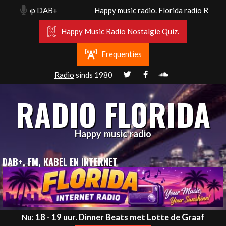
Skip
z en op DAB+
Happy music radio. Florida radio Rotterda
to
content
Happy Music Radio Nostalgie Quiz.
Frequenties
Radio
sinds 1980
RADIO FLORIDA
Happy music radio
DAB+, FM, KABEL EN INTERNET
Primary
18 - 19 uur. Dinner Beats met Lotte de Graaf
Nu: