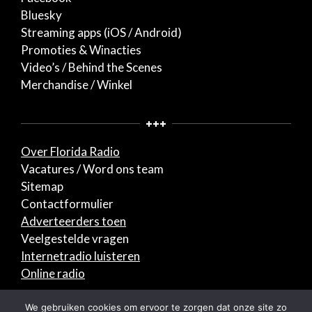
Bluesky
Streaming apps (iOS / Android)
Promoties & Winacties
Video’s / Behind the Scenes
Merchandise / Winkel
+++
Over Florida Radio
Vacatures / Word ons team
Sitemap
Contactformulier
Adverteerders toen
Veelgestelde vragen
Internetradio luisteren
Online radio
© 2026 Florida Radio. Alle rechten voorbehouden.
We gebruiken cookies om ervoor te zorgen dat onze site zo