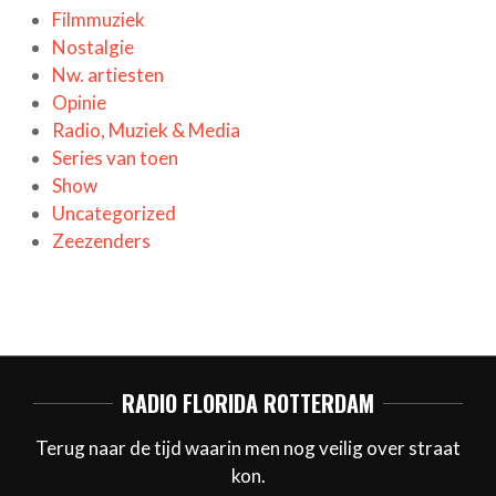
Filmmuziek
Nostalgie
Nw. artiesten
Opinie
Radio, Muziek & Media
Series van toen
Show
Uncategorized
Zeezenders
RADIO FLORIDA ROTTERDAM
Terug naar de tijd waarin men nog veilig over straat
kon.