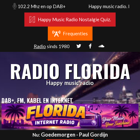
Skip
am. Fm 102.2 Mhz en op DAB+
Happy music radio. Florida
to
content
Happy Music Radio Nostalgie Quiz.
Frequenties
Radio
sinds 1980
RADIO FLORIDA
Happy music radio
DAB+, FM, KABEL EN INTERNET
Primary
Goedemorgen - Paul Gordijn
Nu: