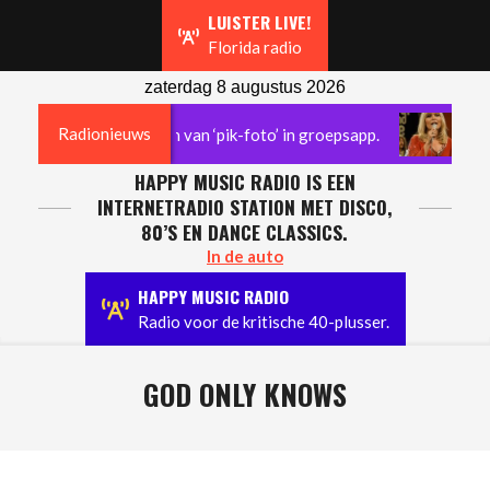
Navigation
LUISTER LIVE!
Menu
Florida radio
zaterdag 8 augustus 2026
Radionieuws
horst na versturen van ‘pik-foto’ in groepsapp.
Jerne
HAPPY MUSIC RADIO IS EEN
INTERNETRADIO STATION MET DISCO,
80’S EN DANCE CLASSICS.
In de auto
HAPPY MUSIC RADIO
Radio voor de kritische 40-plusser.
GOD ONLY KNOWS