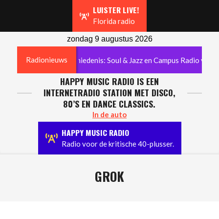
Navigation
LUISTER LIVE!
Menu
Florida radio
zondag 9 augustus 2026
Radionieuws
decennia radiogeschiedenis: Soul & Jazz en Campus Radio verdwijn
HAPPY MUSIC RADIO IS EEN
INTERNETRADIO STATION MET DISCO,
80’S EN DANCE CLASSICS.
In de auto
HAPPY MUSIC RADIO
Radio voor de kritische 40-plusser.
GROK