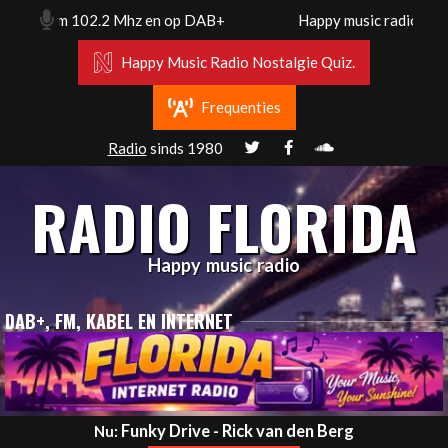
Skip
rdam. Fm 102.2 Mhz en op DAB+
Happy music radio. Florid
to
content
Happy Music Radio Nostalgie Quiz.
Frequenties
Radio
sinds 1980
RADIO FLORIDA
Happy music radio
DAB+, FM, KABEL EN INTERNET
Primary
Funky Drive - Rick van den Berg
Nu: