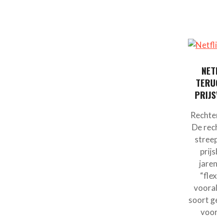
NET
TERU
PRIJS
Rechter
De rec
stree
prij
jare
“flex
vooral
soort g
voor