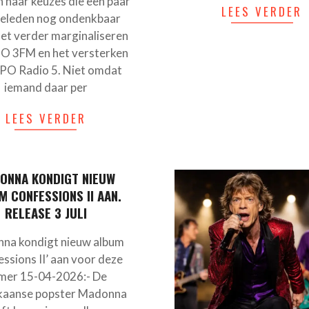
 naar keuzes die een paar
LEES VERDER
geleden nog ondenkbaar
het verder marginaliseren
O 3FM en het versterken
PO Radio 5. Niet omdat
iemand daar per
LEES VERDER
ONNA KONDIGT NIEUW
M CONFESSIONS II AAN.
RELEASE 3 JULI
na kondigt nieuw album
ssions II’ aan voor deze
mer 15-04-2026:- De
kaanse popster Madonna