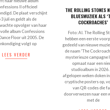
ft haar nieuwe album
nfessions II officieel
THE ROLLING STONES 
ndigd. De plaat verschijnt
BLUESMUZIEK ALS ‘
 3 juli en geldt als de
COCKROACHES’
wachte opvolger van haar
volle album Confessions
Foto: AI. The Rolling S
Dance Floor uit 2005. De
hebben een eerste voorp
nkondiging volgt op
gedeeld van nieuwe muzi
de naam ‘The Cockroache
LEES VERDER
mysterieuze campagne li
opmaat naar een ni
studioalbum in 2026.
afgelopen weken doken i
cryptische posters op, v
van QR-codes die fa
doorverwezen naar een 
met de