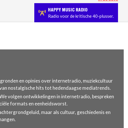
che stem van Earth & Fire
Spargo: de Nederlandse funkb
HAPPY MUSIC RADIO
Radio voor de kritische 40-plusser.
rgronden en opinies over internetradio, muziekcultuur
, van nostalgische hits tot hedendaagse mediatrends.
 We volgen ontwikkelingen in internetradio, bespreken
ciële formats en eenheidsworst.
s achtergrondgeluid, maar als cultuur, geschiedenis en
 hangen.