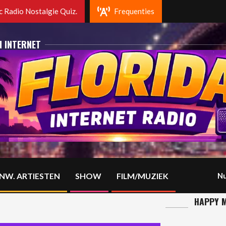
 radio Rotterdam. Fm 102.2 Mhz en op DAB+
 Radio Nostalgie Quiz.
Frequenties
N INTERNET
NW. ARTIESTEN
SHOW
FILM/MUZIEK
Nu
HAPPY M