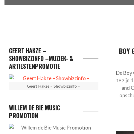
GEERT HAKZE –
BOY 
SHOWBIZZINFO –MUZIEK- &
ARTIESTENPROMOTIE
De Boy 
te zijn 
Geert Hakze – Showbizzinfo –
and C
opschu
WILLEM DE BIE MUSIC
PROMOTION