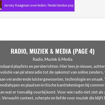
y Kaagman overleden: Nederlandse popmuziek verliest de legendaris
RADIO, MUZIEK & MEDIA
(PAGE 4)
Radio, Muziek & Media
ndaard playlists en persberichten. Hier lees je nieuws, achte
 evolutie van piratenradio tot de opkomst van online zenders
en aan veranderende luistergewoonten, technologie en smaak.
ediahypes en plaatsen kritische kanttekeningen bij commer
dan wat er toevallig voorbij komt. Voor wie radio niet ziet al
 Verwacht context, scherpte en liefde voor muziek die blijft