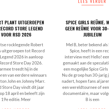
LEES VERDER
T PLANT UITGEROEPEN
SPICE GIRLS REÜNIE. M
RECORD STORE LEGEND
GEEN REÜNIE VOOR 30-
VOOR RSD 2026
JUBILEUM
itse rocklegende Robert
Mel B, beter bekend als
is uitgeroepen tot Record
Spice, heeft in een re
 Legend 2026 in aanloop
interview met Hello! een
Record Store Day 2026.
gemaakt aan de speculati
rmee treedt hij in de
een mogelijke Spice Girls 
ren van eerdere winnaars
Nu de groep hun 30-jarig 
lton John en Johnny Marr.
nadert, hopen fans al jare
 Store Day vindt dit jaar
een wereldtournee of een
op 18 april en beleeft zijn
documentaire, maar volg
19e editie. Meer
B is een