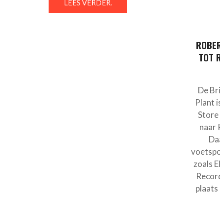
LEES VERDER.
ROBER
TOT 
De Br
Plant 
Store
naar 
Daa
voetspo
zoals E
Record
plaats 