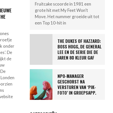
Fruitcake scoorde in 1981 een
NIEUWE
grote hit met My Feet Won’t
THE
Move. Het nummer groeide uit tot
een Top 10-hit in
tones
roefje
THE DUKES OF HAZZARD:
BOSS HOGG, DE GENERAL
ek onder
LEE EN DE SERIE DIE DE
s’. De
JAREN 80 KLEUR GAF
jkt de
euw
 De
NPO-MANAGER
n Londen
GESCHORST NA
oorzien
VERSTUREN VAN ‘PIK-
ns
FOTO’ IN GROEPSAPP.
website