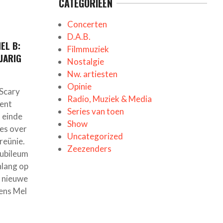
CATEGORIEËN
Concerten
D.A.B.
EL B:
Filmmuziek
JARIG
Nostalgie
Nw. artiesten
Opinie
 Scary
Radio, Muziek & Media
cent
Series van toen
 einde
Show
es over
Uncategorized
reünie.
Zeezenders
jubileum
nlang op
 nieuwe
ens Mel