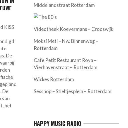
HOW IN
Middelandstraat Rotterdam
IEUWE
d KISS
Videotheek Koevermans – Crooswijk
Moksi Meti – Nw. Binnenweg –
ondigd
Rotterdam
hte
as. De
Cafe Petit Restaurant Roya –
waarbij
Vierhavenstraat – Rotterdam
orden
fische
Wickes Rotterdam
t gepland
. De
Sexshop – Stieltjesplein – Rotterdam
n van
t, het
HAPPY MUSIC RADIO