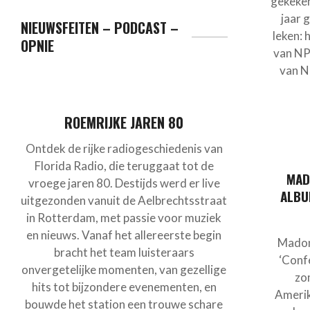
gekeken
jaar 
NIEUWSFEITEN – PODCAST –
leken: 
OPNIE
van NP
van N
ROEMRIJKE JAREN 80
Ontdek de rijke radiogeschiedenis van
Florida Radio, die teruggaat tot de
MAD
vroege jaren 80. Destijds werd er live
ALBU
uitgezonden vanuit de Aelbrechtsstraat
in Rotterdam, met passie voor muziek
en nieuws. Vanaf het allereerste begin
Madon
bracht het team luisteraars
‘Confe
onvergetelijke momenten, van gezellige
zo
hits tot bijzondere evenementen, en
Ameri
bouwde het station een trouwe schare