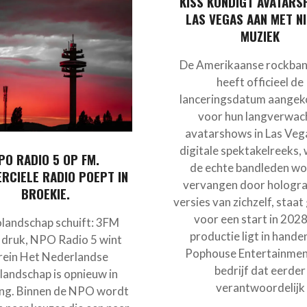
KISS KONDIGT AVATARS
LAS VEGAS AAN MET N
MUZIEK
De Amerikaanse rockban
heeft officieel de
lanceringsdatum aangek
voor hun langverwac
avatarshows in Las Veg
digitale spektakelreeks, 
PO RADIO 5 OP FM.
de echte bandleden w
RCIELE RADIO POEPT IN
vervangen door hologra
BROEKIE.
versies van zichzelf, staa
voor een start in 2028
landschap schuift: 3FM
productie ligt in hande
 druk, NPO Radio 5 wint
Pophouse Entertainmen
rein Het Nederlandse
bedrijf dat eerder
landschap is opnieuw in
verantwoordelijk
ng. Binnen de NPO wordt