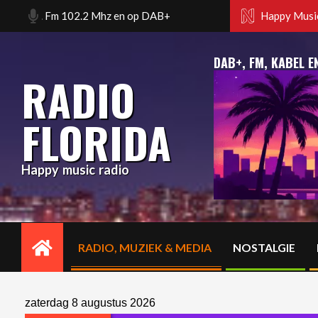
Skip
am. Fm 102.2 Mhz en op DAB+
Happy music radio. Florida
Happy Music
to
content
DAB+, FM, KABEL E
RADIO
FLORIDA
Happy music radio
RADIO, MUZIEK & MEDIA
NOSTALGIE
Primary
Navigation
Menu
zaterdag 8 augustus 2026