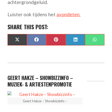
achtergrondgeluid.
Luister ook tijdens het
avondeten.
SHARE THIS POST:
SHARE
SHARE
SHARE
SHARE
SHARE
X
FACEBOOK
PINTEREST
LINKEDIN
WHAT
ON
ON
ON
ON
ON
(TWITTER)
GEERT HAKZE – SHOWBIZZINFO –
MUZIEK- & ARTIESTENPROMOTIE
Geert Hakze – Showbizzinfo –