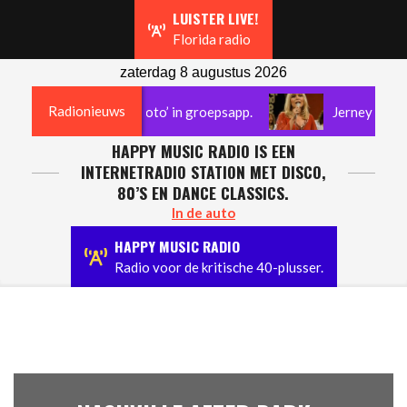
Navigation
LUISTER LIVE!
Menu
Florida radio
zaterdag 8 augustus 2026
Radionieuws
rsturen van ‘pik-foto’ in groepsapp.
Jerney Kaagman o
HAPPY MUSIC RADIO IS EEN
INTERNETRADIO STATION MET DISCO,
80’S EN DANCE CLASSICS.
In de auto
HAPPY MUSIC RADIO
Radio voor de kritische 40-plusser.