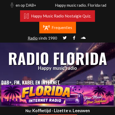
Skip
2 Mhz en op DAB+
Happy music radio. Florida radio Rott
to
content
Happy Music Radio Nostalgie Quiz.
Frequenties
Radio
sinds 1980
RADIO FLORIDA
Happy music radio
DAB+, FM, KABEL EN INTERNET
Primary
Koffietijd - Lizette v. Leeuwen
Nu: