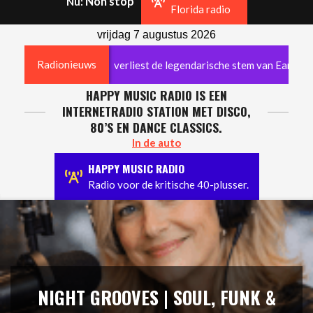
Non stop
Nu:
Navigation
Florida radio
Menu
vrijdag 7 augustus 2026
Radionieuws
landse popmuziek verliest de legendarische stem van Earth & Fire
HAPPY MUSIC RADIO IS EEN
INTERNETRADIO STATION MET DISCO,
80’S EN DANCE CLASSICS.
In de auto
HAPPY MUSIC RADIO
Radio voor de kritische 40-plusser.
NIGHT GROOVES | SOUL, FUNK &