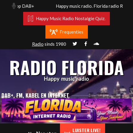
Skip
z en op DAB+
Happy music radio. Florida radio Rotterda
to
content
Happy Music Radio Nostalgie Quiz.
Frequenties
Radio
sinds 1980
RADIO FLORIDA
Happy music radio
DAB+, FM, KABEL EN INTERNET
Primary
LUISTER LIVE!