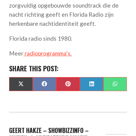
zorgvuldig opgebouwde soundtrack die de
nacht richting geeft en Florida Radio zijn
herkenbare nachtidentiteit geeft.
Florida radio sinds 1980.
Meer
radioprogramma’s.
SHARE THIS POST:
SHARE
SHARE
SHARE
SHARE
SHARE
X
FACEBOOK
PINTEREST
LINKEDIN
WHAT
ON
ON
ON
ON
ON
(TWITTER)
GEERT HAKZE – SHOWBIZZINFO –