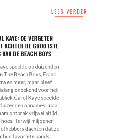
LEES VERDER
L KAYE: DE VERGETEN
ST ACHTER DE GROOTSTE
S VAN DE BEACH BOYS
aye speelde op duizenden
an The Beach Boys, Frank
tra en meer, maar bleef
ialang onbekend voor het
ubliek.Carol Kaye speelde
duizenden opnames, maar
aam ontbrak vrijwel altijd
 hoes. Terwijl miljoenen
iefhebbers dachten dat ze
r hun favoriete bands