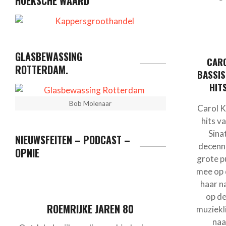
HOEKSCHE WAARD
GLASBEWASSING
CARO
ROTTERDAM.
BASSI
HIT
Bob Molenaar
Carol K
hits v
Sina
NIEUWSFEITEN – PODCAST –
decenn
OPNIE
grote p
mee op 
haar n
op de
ROEMRIJKE JAREN 80
muziekl
naa