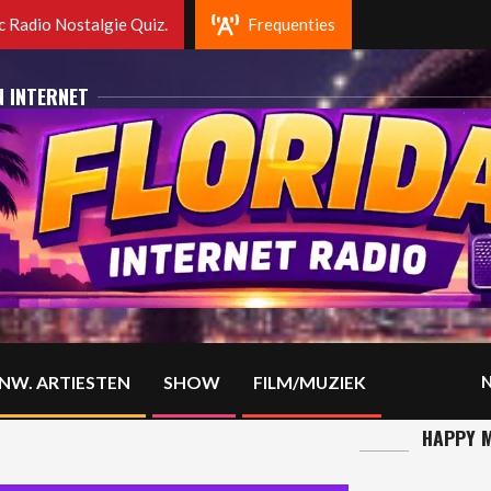
otterdam. Fm 102.2 Mhz en op DAB+
 Radio Nostalgie Quiz.
Frequenties
N INTERNET
NW. ARTIESTEN
SHOW
FILM/MUZIEK
N
HAPPY M