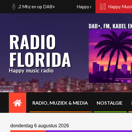
Skip
02.2 Mhz en op DAB+
Happy music radio. Florida radio R
Happy Music
to
content
DAB+, FM, KABEL E
RADIO
FLORIDA
Happy music radio
RADIO, MUZIEK & MEDIA
NOSTALGIE
Primary
Navigation
Menu
donderdag 6 augustus 2026