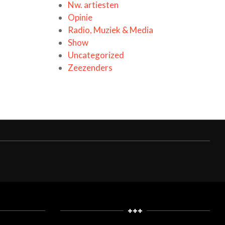
Nw. artiesten
Opinie
Radio, Muziek & Media
Show
Uncategorized
Zeezenders
+++