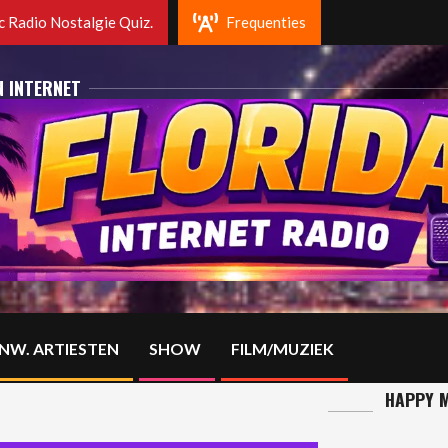
ida radio Rotterdam. Fm 102.2 Mhz en op DAB+
 Radio Nostalgie Quiz.
Frequenties
N INTERNET
NW. ARTIESTEN
SHOW
FILM/MUZIEK
HAPPY M