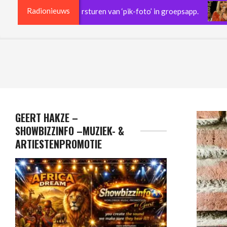
Radionieuws
eschorst na versturen van ‘pik-foto’ in groepsapp.
Je
GEERT HAKZE –
SHOWBIZZINFO –MUZIEK- &
ARTIESTENPROMOTIE