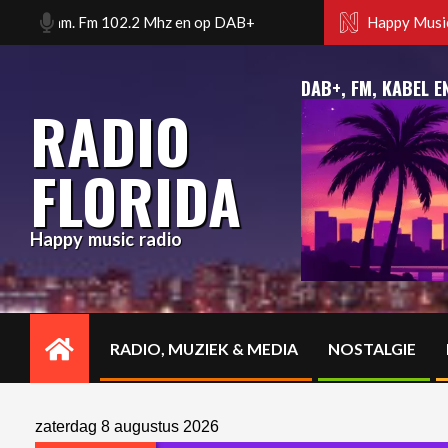
Skip
erdam. Fm 102.2 Mhz en op DAB+
Happy music radio. Flor
Happy Music
to
content
DAB+, FM, KABEL E
RADIO
FLORIDA
Happy music radio
RADIO, MUZIEK & MEDIA
NOSTALGIE
Primary
Navigation
Menu
zaterdag 8 augustus 2026