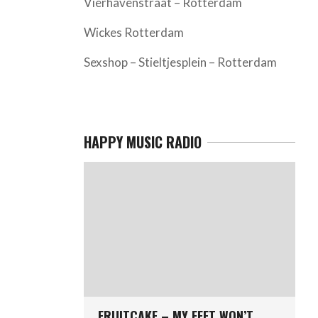
Vierhavenstraat – Rotterdam
Wickes Rotterdam
Sexshop – Stieltjesplein – Rotterdam
HAPPY MUSIC RADIO
FRUITCAKE – MY FEET WON’T