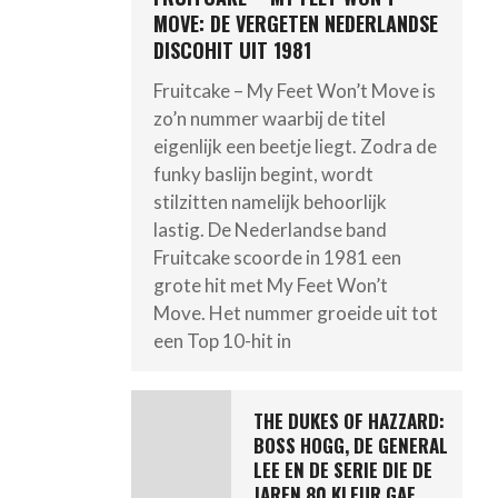
MOVE: DE VERGETEN NEDERLANDSE
DISCOHIT UIT 1981
Fruitcake – My Feet Won’t Move is
zo’n nummer waarbij de titel
eigenlijk een beetje liegt. Zodra de
funky baslijn begint, wordt
stilzitten namelijk behoorlijk
lastig. De Nederlandse band
Fruitcake scoorde in 1981 een
grote hit met My Feet Won’t
Move. Het nummer groeide uit tot
een Top 10-hit in
THE DUKES OF HAZZARD:
BOSS HOGG, DE GENERAL
LEE EN DE SERIE DIE DE
JAREN 80 KLEUR GAF