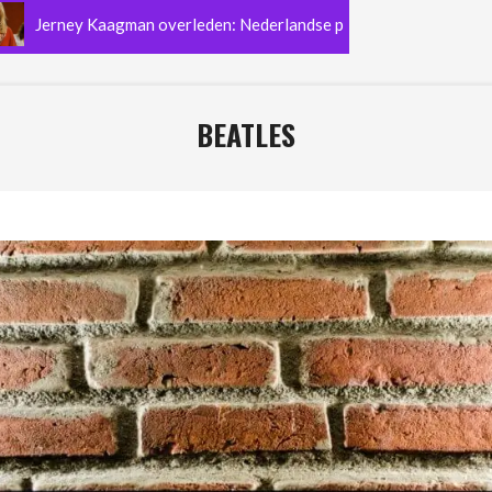
rney Kaagman overleden: Nederlandse popmuziek verliest de legenda
BEATLES