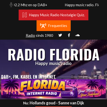
Skip
. Fm 102.2 Mhz en op DAB+
Happy music radio. Florida ra
to
content
Happy Music Radio Nostalgie Quiz.
Frequenties
Radio
sinds 1980
RADIO FLORIDA
Happy music radio
DAB+, FM, KABEL EN INTERNET
Primary
Hollands goud - Sanne van Dijk
Nu: