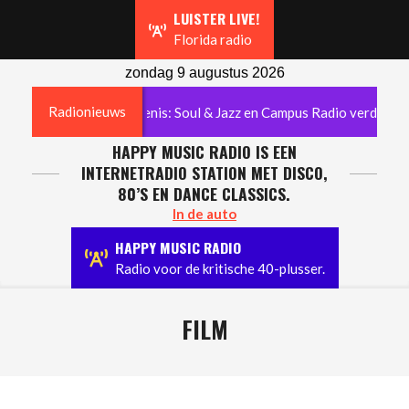
Navigation
LUISTER LIVE!
Menu
Florida radio
zondag 9 augustus 2026
Radionieuws
nnia radiogeschiedenis: Soul & Jazz en Campus Radio verdwijnen
HAPPY MUSIC RADIO IS EEN
INTERNETRADIO STATION MET DISCO,
80’S EN DANCE CLASSICS.
In de auto
HAPPY MUSIC RADIO
Radio voor de kritische 40-plusser.
FILM