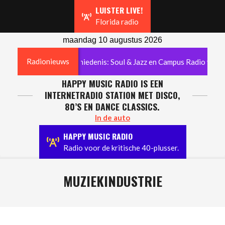
Navigation
LUISTER LIVE!
Menu
Florida radio
maandag 10 augustus 2026
Radionieuws
decennia radiogeschiedenis: Soul & Jazz en Campus Radio verdwijn
HAPPY MUSIC RADIO IS EEN
INTERNETRADIO STATION MET DISCO,
80’S EN DANCE CLASSICS.
In de auto
HAPPY MUSIC RADIO
Radio voor de kritische 40-plusser.
MUZIEKINDUSTRIE