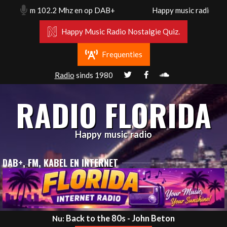
Skip
rdam. Fm 102.2 Mhz en op DAB+
Happy music radio. Florid
to
content
Happy Music Radio Nostalgie Quiz.
Frequenties
Radio
sinds 1980
RADIO FLORIDA
Happy music radio
DAB+, FM, KABEL EN INTERNET
Primary
Back to the 80s - John Beton
Nu: