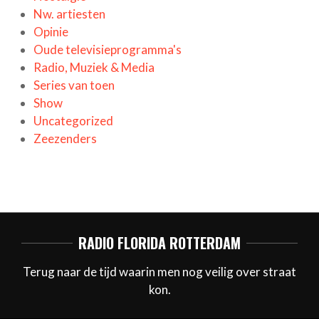
Nw. artiesten
Opinie
Oude televisieprogramma's
Radio, Muziek & Media
Series van toen
Show
Uncategorized
Zeezenders
RADIO FLORIDA ROTTERDAM
Terug naar de tijd waarin men nog veilig over straat
kon.