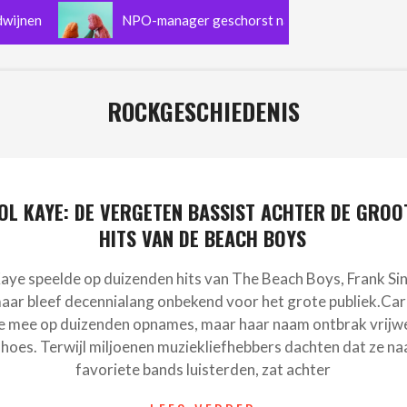
n
NPO-manager geschorst na versturen van ‘pik-foto’ i
ROCKGESCHIEDENIS
OL KAYE: DE VERGETEN BASSIST ACHTER DE GROO
HITS VAN DE BEACH BOYS
aye speelde op duizenden hits van The Beach Boys, Frank Si
aar bleef decennialang onbekend voor het grote publiek.Ca
e mee op duizenden opnames, maar haar naam ontbrak vrijwel
 hoes. Terwijl miljoenen muziekliefhebbers dachten dat ze na
favoriete bands luisterden, zat achter