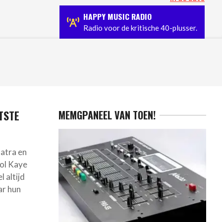
n groepsapp.
Jerney Kaagman overleden: Nederlandse po
HAPPY MUSIC RADIO
Radio voor de kritische 40-plusser.
TSTE
MEMGPANEEL VAN TOEN!
natra en
rol Kaye
 altijd
ar hun