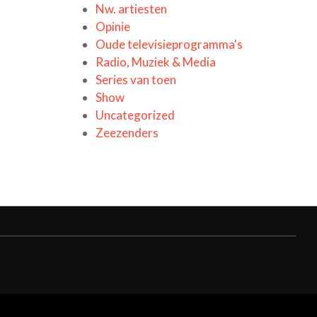
Nw. artiesten
Opinie
Oude televisieprogramma's
Radio, Muziek & Media
Series van toen
Show
Uncategorized
Zeezenders