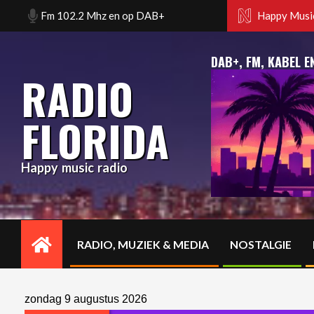
Skip
dam. Fm 102.2 Mhz en op DAB+
Happy music radio. Florida
Happy Music
to
content
DAB+, FM, KABEL E
RADIO
FLORIDA
Happy music radio
RADIO, MUZIEK & MEDIA
NOSTALGIE
Primary
Navigation
Menu
zondag 9 augustus 2026