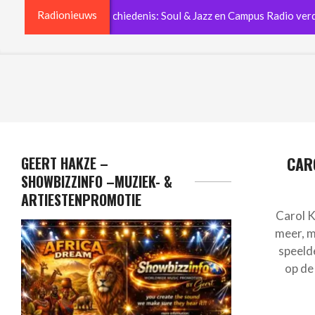
Radionieuws
ecennia radiogeschiedenis: Soul & Jazz en Campus Radio verdwijne
GEERT HAKZE –
CAR
SHOWBIZZINFO –MUZIEK- &
ARTIESTENPROMOTIE
Carol K
meer, m
speeld
op de