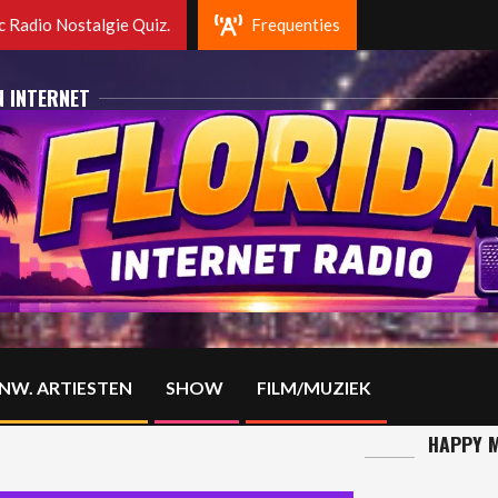
 radio Rotterdam. Fm 102.2 Mhz en op DAB+
 Radio Nostalgie Quiz.
Frequenties
N INTERNET
NW. ARTIESTEN
SHOW
FILM/MUZIEK
HAPPY M