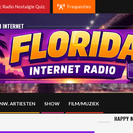
ida radio Rotterdam. Fm 102.2 Mhz en op DAB+
 Radio Nostalgie Quiz.
Frequenties
N INTERNET
NW. ARTIESTEN
SHOW
FILM/MUZIEK
HAPPY M