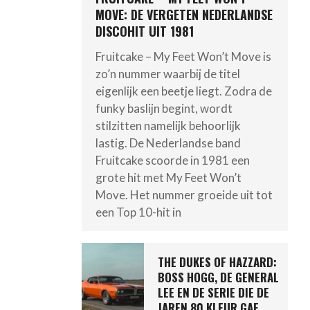
MOVE: DE VERGETEN NEDERLANDSE
DISCOHIT UIT 1981
Fruitcake – My Feet Won’t Move is
zo’n nummer waarbij de titel
eigenlijk een beetje liegt. Zodra de
funky baslijn begint, wordt
stilzitten namelijk behoorlijk
lastig. De Nederlandse band
Fruitcake scoorde in 1981 een
grote hit met My Feet Won’t
Move. Het nummer groeide uit tot
een Top 10-hit in
THE DUKES OF HAZZARD:
BOSS HOGG, DE GENERAL
LEE EN DE SERIE DIE DE
JAREN 80 KLEUR GAF