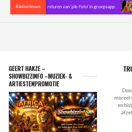
Radionieuws
geschorst na versturen van ‘pik-foto’ in groepsapp.
J
GEERT HAKZE –
TR
SHOWBIZZINFO –MUZIEK- &
ARTIESTENPROMOTIE
Dona
moreel d
en his
afze