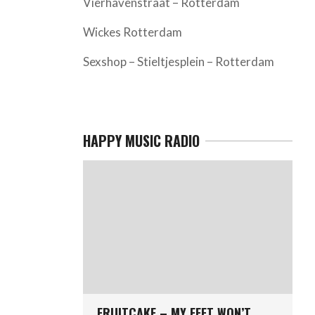
Vierhavenstraat – Rotterdam
Wickes Rotterdam
Sexshop – Stieltjesplein – Rotterdam
HAPPY MUSIC RADIO
FRUITCAKE – MY FEET WON’T