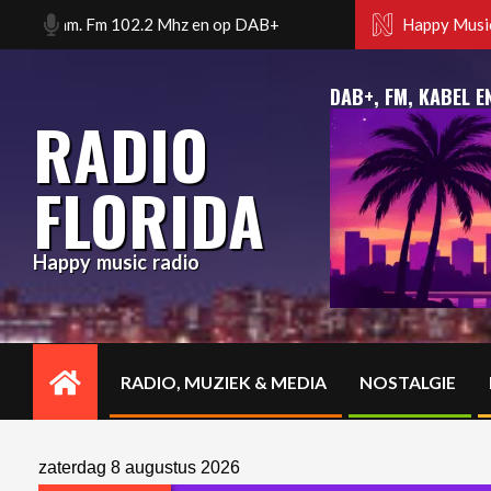
Skip
terdam. Fm 102.2 Mhz en op DAB+
Happy music radio. Flor
Happy Music
to
content
DAB+, FM, KABEL E
RADIO
FLORIDA
Happy music radio
RADIO, MUZIEK & MEDIA
NOSTALGIE
Primary
Navigation
Menu
zaterdag 8 augustus 2026