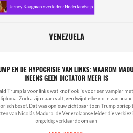
erney Kaagman overleden: Nederlandse popmuziek verliest de legend
VENEZUELA
UMP EN DE HYPOCRISIE VAN LINKS: WAAROM MAD
INEENS GEEN DICTATOR MEER IS
ld Trump is voor links wat knoflook is voor een vampier me
iploma. Zodra zijn naam valt, verdwijnt elke vorm van nuance
torisch besef. Dat was opnieuw zichtbaar toen Trump opriep 
tten van Nicolás Maduro, de Venezolaanse leider die verkiez
ongeldig verklaarde om aan